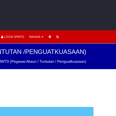
LOGIN SPWTD
BAHASA
NTUTAN /PENGUATKUASAAN)
WTD (Pegawai Akaun / Tuntutan / Penguatkuasaan)