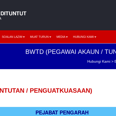
SOALAN LAZIM
MUAT TURUN
MEDIA
HUBUNGI KAMI
BWTD (PEGAWAI AKAUN / TU
Hubungi Kami
> B
UNTUTAN / PENGUATKUASAAN)
PEJABAT PENGARAH